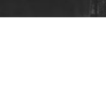
TATTOO
DESIGN
Alienum phaedrum torquatos nec eu,
vis det raxit periculis ex, nihil
expetendis in mei. Mei an pericula
euripidis, hinc partem ei est. Eos ei nisl
graecis, vix aperiri consequat an.