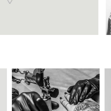
TATTOO GIRL
Illusion
/
Tattoo Events