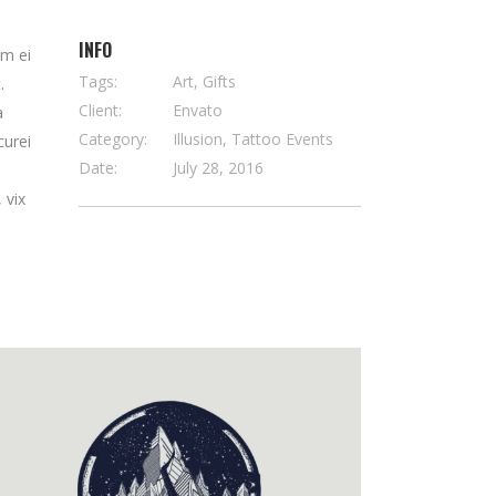
INFO
em ei
Tags:
Art, Gifts
.
Client:
Envato
a
Category:
Illusion, Tattoo Events
curei
Date:
July 28, 2016
 vix