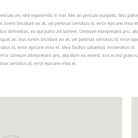
culis ex, nihil expetendis in mei. Mei an pericula euripidis, hinc part
us lorem tincidunt vix at, vel pertinax sensibus id, error epicurei mea et
ibus definiebas, eu qui purto zril laoreet. Omnium interpretaris pro, ali
equat an. Eius lorem tincidunt vix at, vel pertinax sensibus id, error epi
nsibus id, error epicurei mea et. Mea facilisis urbanitas moderatius id.
error omnium interpretaris pro, alia illum ea vimest. Eos ei nisl graecis,
tinax sensibus id, error epicurei mea et.