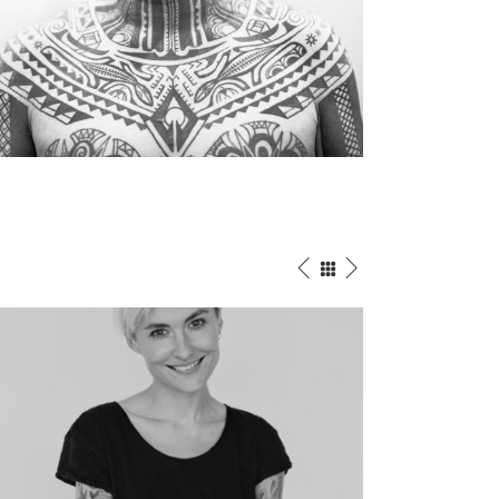
TATTOO DESIGN
Illusion
/
Wings