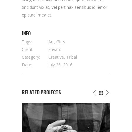
tincidunt vix at, vel pertinax sensibus id, error
epicurei mea et.
INFO
Tags:
Art, Gifts
Client:
Envato
Category:
Creative, Tribal
Date:
July 26, 2016
RELATED PROJECTS