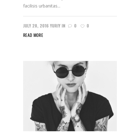
facilisis urbanitas...
JULY 28, 2016
YURIY
IN
0
0
READ MORE