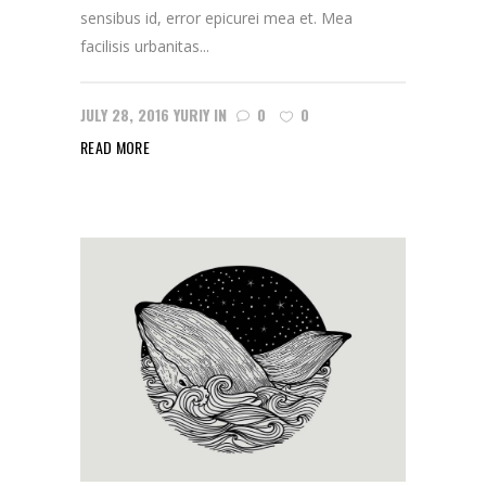
sensibus id, error epicurei mea et. Mea
facilisis urbanitas...
JULY 28, 2016
YURIY
IN
0
0
READ MORE