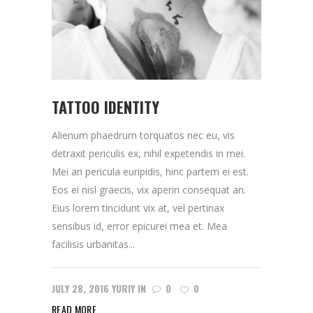
TATTOO IDENTITY
Alienum phaedrum torquatos nec eu, vis
detraxit periculis ex, nihil expetendis in mei.
Mei an pericula euripidis, hinc partem ei est.
Eos ei nisl graecis, vix aperiri consequat an.
Eius lorem tincidunt vix at, vel pertinax
sensibus id, error epicurei mea et. Mea
facilisis urbanitas...
JULY 28, 2016
YURIY
IN
0
0
READ MORE