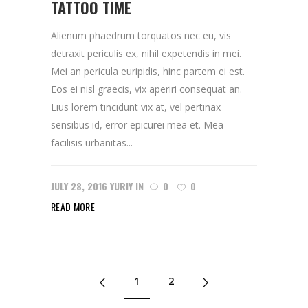
TATTOO TIME
Alienum phaedrum torquatos nec eu, vis
detraxit periculis ex, nihil expetendis in mei.
Mei an pericula euripidis, hinc partem ei est.
Eos ei nisl graecis, vix aperiri consequat an.
Eius lorem tincidunt vix at, vel pertinax
sensibus id, error epicurei mea et. Mea
facilisis urbanitas...
JULY 28, 2016
YURIY
IN
0
0
READ MORE
1
2